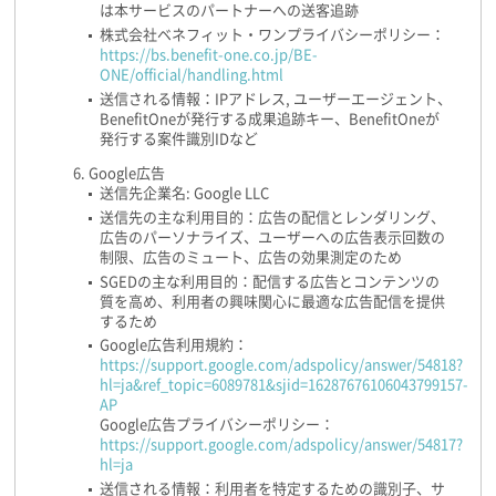
は本サービスのパートナーへの送客追跡
株式会社ベネフィット・ワンプライバシーポリシー：
https://bs.benefit-one.co.jp/BE-
ONE/official/handling.html
送信される情報：IPアドレス, ユーザーエージェント、
BenefitOneが発行する成果追跡キー、BenefitOneが
発行する案件識別IDなど
Google広告
送信先企業名: Google LLC
送信先の主な利用目的：広告の配信とレンダリング、
広告のパーソナライズ、ユーザーへの広告表示回数の
制限、広告のミュート、広告の効果測定のため
SGEDの主な利用目的：配信する広告とコンテンツの
質を高め、利用者の興味関心に最適な広告配信を提供
するため
Google広告利用規約：
https://support.google.com/adspolicy/answer/54818?
hl=ja&ref_topic=6089781&sjid=16287676106043799157-
AP
Google広告プライバシーポリシー：
https://support.google.com/adspolicy/answer/54817?
hl=ja
送信される情報：利用者を特定するための識別子、サ