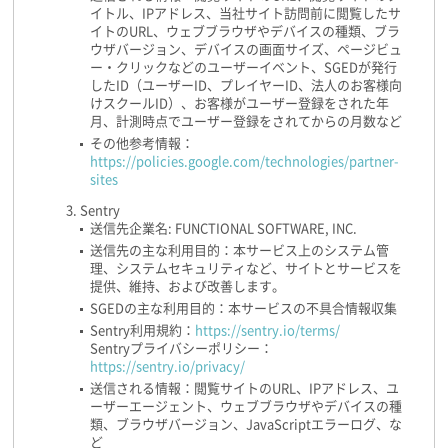
イトル、IPアドレス、当社サイト訪問前に閲覧したサ
イトのURL、ウェブブラウザやデバイスの種類、ブラ
ウザバージョン、デバイスの画面サイズ、ページビュ
ー・クリックなどのユーザーイベント、SGEDが発行
したID（ユーザーID、プレイヤーID、法人のお客様向
けスクールID）、お客様がユーザー登録をされた年
月、計測時点でユーザー登録をされてからの月数など
その他参考情報：
https://policies.google.com/technologies/partner-
sites
Sentry
送信先企業名: FUNCTIONAL SOFTWARE, INC.
送信先の主な利用目的：本サービス上のシステム管
理、システムセキュリティなど、サイトとサービスを
提供、維持、および改善します。
SGEDの主な利用目的：本サービスの不具合情報収集
Sentry利用規約：
https://sentry.io/terms/
Sentryプライバシーポリシー：
https://sentry.io/privacy/
送信される情報：閲覧サイトのURL、IPアドレス、ユ
ーザーエージェント、ウェブブラウザやデバイスの種
類、ブラウザバージョン、JavaScriptエラーログ、な
ど