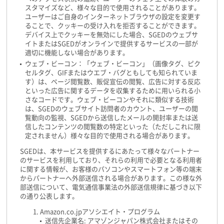
スタマイズなど、様々な目的で使用されることがあります。
ユーザーはご自身のインターネットブラウザの設定を変更す
ることで、クッキーの受け入れを拒否することができます。
デバイス上でクッキーを無効にした場合、SGEDのウェブサ
イトまたはSGEDがオンラインで提供するサービスの一部が
適切に機能しない場合があります。
ウェブ・ビーコン：「ウェブ・ビーコン」（画像タグ、ピク
セルタグ、GIFまたはウエブ・バグともしても知られていま
す）は、ページ閲覧数、販促宣伝の閲覧、広告に対する反応
といった広告に関するデータを収集するために用いられる小
さなコードです。ウェブ・ビーコンやそれに類似する技術
は、SGEDのウェブサイト訪問者のカウント、ユーザーの閲
覧動向の監視、SGEDから送信したメールの開封率または送
信したコンテンツの閲覧数の特定といった（ただしこれに限
定されません）様々な目的で使用される場合があります。
SGEDは、本サービスを提供するにあたって様々なパートナー
のサービスを利用しており、それらの利用で必要となる利用者
に関する情報が、お客様のパソコンやスマートフォン等の端末
からパートナーへ外部送信される場合があります。この様な外
部送信について、電気通信事業法の外部送信規律に基づき以下
の通り公表します。
Amazon.co.jpアソシエイト・プログラム
送信先企業名: アマゾンジャパン株式会社またはその