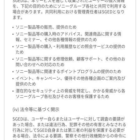
SGEDは、本サービスを通じて収集されたユーザーの個人情報
を、下記の目的のためにソニーグループ各社と共同で利用する
場合があります。共同利用における管理責任者はSGEDとなり
ます。
ソニー製品等の販売、提供のため
ソニー製品等の購入時のアドバイス、関連商品に関する情
報、セミナー、その他各種情報の提供のため
ソニー製品等の購入・利用履歴などの照会サービスの提供の
ため
ソニー製品等に関する修理依頼、顧客サポート、その他のお
問い合わせへの対応のため
ソニー製品等に関連するポイントプログラムの提供のため
イベント、キャンペーン、優待その他各種企画のご案内及び
提供のため
潜在的なセキュリティ上の脅威を特定し、かかる脅威から各
ソニーグループ各社及びそのお客様を保護するため
(iv) 法令等に基づく開示
SGEDは、ユーザー自らまたはユーザーに対して調査の要請が
あった場合、または違法行為、犯罪その他の有害とみなされる
行為に対してSGED自身または第三者の利益を保護する必要が
ある場合、法令による要請、警察その他行政機関からの命令に