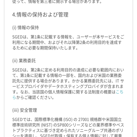
従って、情報を第三者に開示する場合があります。
4.情報の保持および管理
(i) 情報の保持
SGEDは、第1条に記載する情報を、ユーザーが本サービスをご
利用になる期間中、およびそれ以降第2条の利用目的を達成す
るために必要な期間保持いたします。
(ii) 業務委託
SGEDは、第2条に定める利用目的の達成に必要な範囲内におい
て、第1条に記載する情報の一部を、国内および米国の業務委
託先に提供する場合があります。かかる業務委託先には、IT サ
ービスプロバイダやデータホスティングプロバイダが含まれま
す。なお、当該国の個人情報保護に関する法制度の概要は
こち
ら
からご確認ください。
(iii) 安全管理
SGEDでは、国際標準化機構 (ISO) の 27001 規格群や米国国立
標準技術研究所 (NIST) のSP800シリーズなどの業界標準やベス
トプラクティスに基づき定められたソニーグループ共通のポリ
シーを適用し、SGEDが取得・保有する個人情報に対して厳重