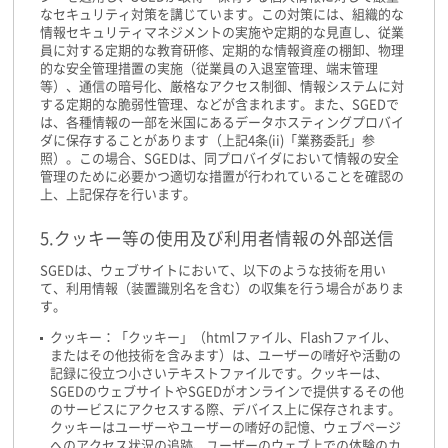
なセキュリティ対策を講じています。この対策には、組織的な
情報セキュリティマネジメントの実施や定期的な見直し、従業
員に対する定期的な教育研修、定期的な情報資産の棚卸、物理
的な安全管理措置の実施（従業員の入退室管理、端末管理
等）、通信の暗号化、厳格なアクセス制御、情報システムに対
する定期的な脆弱性管理、などが含まれます。また、SGEDで
は、各種情報の一部を米国にあるデータホスティングプロバイ
ダに保存することがあります（上記4条(ii)「業務委託」参
照）。この場合、SGEDは、同プロバイダにおいて情報の安全
管理のために必要かつ適切な措置が行われていることを確認の
上、上記保存を行います。
5.クッキー等の使用及び利用者情報の外部送信
SGEDは、ウェブサイトにおいて、以下のような技術を用い
て、利用情報（装置識別名を含む）の収集を行う場合がありま
す。
クッキー：「クッキー」（htmlファイル、Flashファイル、
またはその他技術を含みます）は、ユーザーの嗜好や活動の
記録に役立つ小さいテキストファイルです。クッキーは、
SGEDのウェブサイトやSGEDがオンラインで提供するその他
のサービスにアクセスする際、デバイス上に保存されます。
クッキーはユーザーやユーザーの嗜好の記憶、ウェブページ
へのアクセス状況の追跡、ユーザーのウェブ上での体験のカ